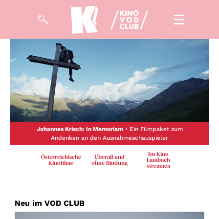
Filme
Magazin
Kuratierungen
VOD-Events
Johannes Krisch: In Memoriam
• Ein Filmpaket zum
Andenken an den Ausnahmeschauspieler
So geht’s
Im Kino
Österreichische
Überall und
Lambach
Kinofilme
ohne Bindung
streamen
Filmpakete
Gutscheine
& Filmpässe
Neu im VOD CLUB