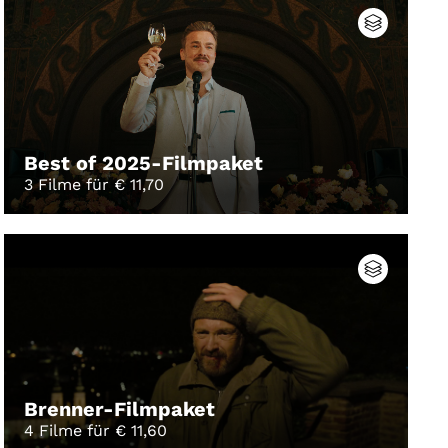
Best of 2025-Filmpaket
3 Filme für € 11,70
LEIHEN
Brenner-Filmpaket
4 Filme für € 11,60
LEIHEN