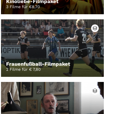
Kinoliebe-Filmpaket
3 Filme für €8,70
LEIHEN
Frauenfußball-Filmpaket
2 Filme für € 7,80
LEIHEN