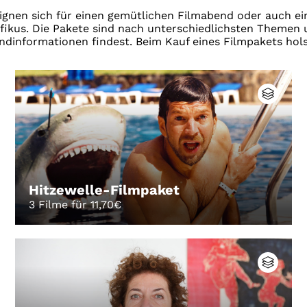
Gutscheine
gnen sich für einen gemütlichen Filmabend oder auch ein
& Filmpässe
sfikus. Die Pakete sind nach unterschiedlichsten Theme
undinformationen findest. Beim Kauf eines Filmpakets hols
Account
Suche
Hitzewelle-Filmpaket
3 Filme für 11,70€
LEIHEN