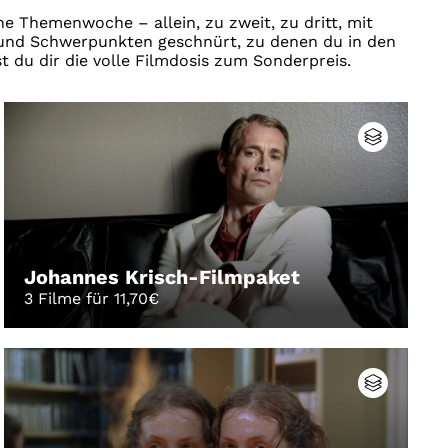
e Themenwoche – allein, zu zweit, zu dritt, mit
n und Schwerpunkten geschnürt, zu denen du in den
t du dir die volle Filmdosis zum Sonderpreis.
Johannes Krisch-Filmpaket
3 Filme für 11,70€
LEIHEN