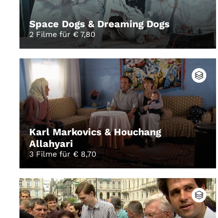
Space Dogs & Dreaming Dogs
2 Filme für € 7,80
LEIHEN
Karl Markovics & Houchang
Allahyari
3 Filme für € 8,70
LEIHEN