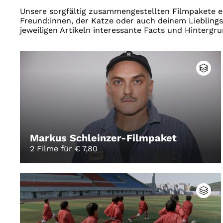
Unsere sorgfältig zusammengestellten Filmpakete ei
Freund:innen, der Katze oder auch deinem Liebling
jeweiligen Artikeln interessante Facts und Hintergr
Markus Schleinzer-Filmpaket
2 Filme für € 7,80
LEIHEN