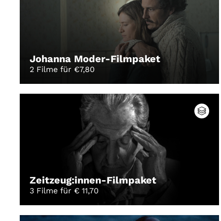
Johanna Moder-Filmpaket
2 Filme für €7,80
LEIHEN
Zeitzeug:innen-Filmpaket
3 Filme für € 11,70
LEIHEN