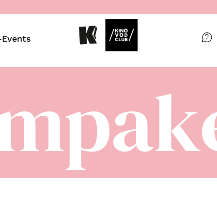
Events
Filme
lmpak
Magazin
Kuratierungen
VOD-Events
So geht’s
Filmpakete