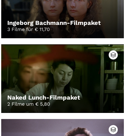
Ingeborg Bachmann-Filmpaket
3 Filme für € 11,70
LEIHEN
Naked Lunch-Filmpaket
2 Filme um € 5,80
LEIHEN