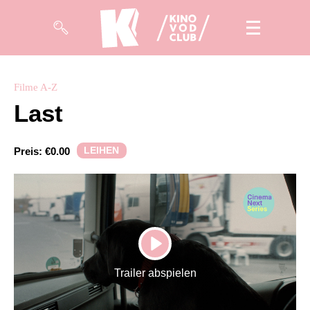
Filme
Filme A-Z
Last
Magazin
Kuratierungen
LEIHEN
Preis:
€0.00
Events
So geht’s
Filmpakete
PLAY
Gutscheine
Trailer abspielen
& Filmpässe