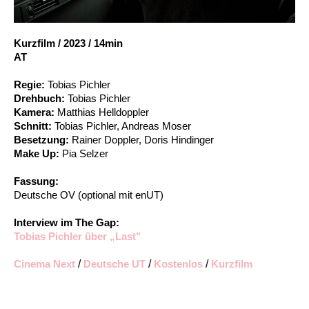
Account
Suche
Kurzfilm
/
2023
/
14min
AT
Regie:
Tobias Pichler
Drehbuch:
Tobias Pichler
Kamera:
Matthias Helldoppler
Schnitt:
Tobias Pichler, Andreas Moser
Besetzung:
Rainer Doppler, Doris Hindinger
Make Up:
Pia Selzer
Fassung:
Deutsche OV (optional mit enUT)
Interview im The Gap:
Tobias Pichler über „Last"
Cinema Next
/
Deutsche UT
/
Kostenlos
/
Kurzfilm