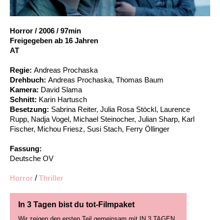
Account
Suche
Horror
/
2006
/
97min
Freigegeben ab 16 Jahren
AT
Regie:
Andreas Prochaska
Drehbuch:
Andreas Prochaska, Thomas Baum
Kamera:
David Slama
Schnitt:
Karin Hartusch
Besetzung:
Sabrina Reiter, Julia Rosa Stöckl, Laurence
Rupp, Nadja Vogel, Michael Steinocher, Julian Sharp, Karl
Fischer, Michou Friesz, Susi Stach, Ferry Öllinger
Fassung:
Deutsche OV
Horror
/
Thriller
In 3 Tagen bist du tot-Filmpaket
Wir zeigen den ersten Teil gemeinsam mit IN 3 TAGEN