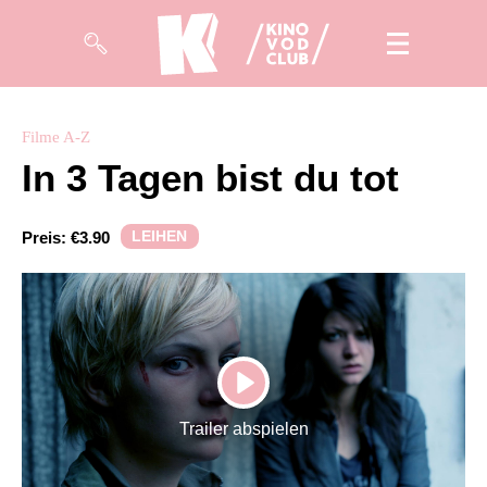
Filme
Filme A-Z
In 3 Tagen bist du tot
Magazin
Kuratierungen
LEIHEN
Preis:
€3.90
Events
So geht’s
Filmpakete
PLAY
Gutscheine
Trailer abspielen
& Filmpässe