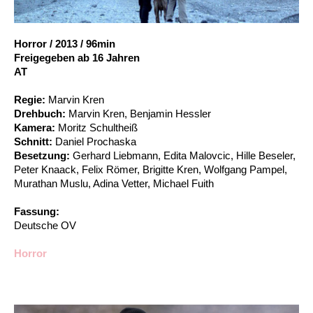
Account
Suche
Horror
/
2013
/
96min
Freigegeben ab 16 Jahren
AT
Regie:
Marvin Kren
Drehbuch:
Marvin Kren, Benjamin Hessler
Kamera:
Moritz Schultheiß
Schnitt:
Daniel Prochaska
Besetzung:
Gerhard Liebmann, Edita Malovcic, Hille Beseler,
Peter Knaack, Felix Römer, Brigitte Kren, Wolfgang Pampel,
Murathan Muslu, Adina Vetter, Michael Fuith
Fassung:
Deutsche OV
Horror